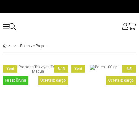
Polen ve Propolis
Yeni
%13
Yeni
%5
Ürün
İndirim
Ürün
İndirim
Fırsat Ürünü
Ücretsiz Kargo
Ücretsiz Kargo
%13İndirim
%5İndiri