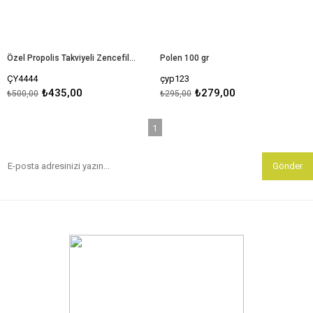
Özel Propolis Takviyeli Zencefilli Macun
Polen 100 gr
ÇY4444
çyp123
₺435,00
₺279,00
₺500,00
₺295,00
1
Gönder