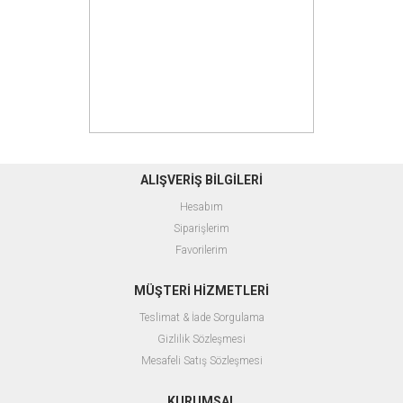
ALIŞVERİŞ BİLGİLERİ
Hesabım
Siparişlerim
Favorilerim
MÜŞTERİ HİZMETLERİ
Teslimat & İade Sorgulama
Gizlilik Sözleşmesi
Mesafeli Satış Sözleşmesi
KURUMSAL