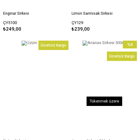
Enginar Sirkesi
Limon Sarmısak Sirkesi
ÇY5100
ÇY129
₺249,00
₺239,00
%9
Ücretsiz Kargo
İndirim
Ücretsiz Kargo
%9İndiri
Tükenmek üzere