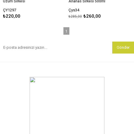
Üzüm Sirkesi
Ananas Sirkesi 500ml
ÇY1297
Çys34
₺220,00
₺260,00
₺285,00
1
Gönder