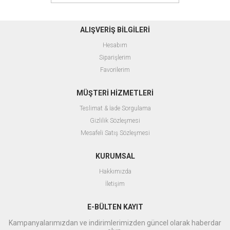
ALIŞVERİŞ BİLGİLERİ
Hesabım
Siparişlerim
Favorilerim
MÜŞTERİ HİZMETLERİ
Teslimat & İade Sorgulama
Gizlilik Sözleşmesi
Mesafeli Satış Sözleşmesi
KURUMSAL
Hakkımızda
İletişim
E-BÜLTEN KAYIT
Kampanyalarımızdan ve indirimlerimizden güncel olarak haberdar