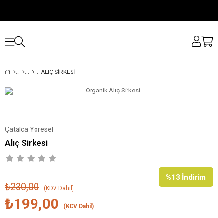
ALIÇ SIRKESI
Çatalca Yöresel
Alıç Sirkesi
%
13
İndirim
₺230,00
(KDV Dahil)
₺199,00
(KDV Dahil)