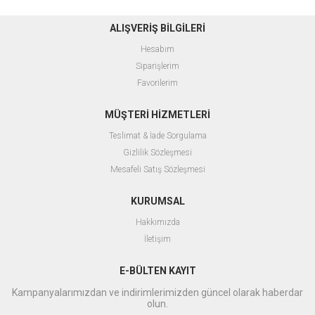
ALIŞVERİŞ BİLGİLERİ
Hesabım
Siparişlerim
Favorilerim
MÜŞTERİ HİZMETLERİ
Teslimat & İade Sorgulama
Gizlilik Sözleşmesi
Mesafeli Satış Sözleşmesi
KURUMSAL
Hakkımızda
İletişim
E-BÜLTEN KAYIT
Kampanyalarımızdan ve indirimlerimizden güncel olarak haberdar
olun.