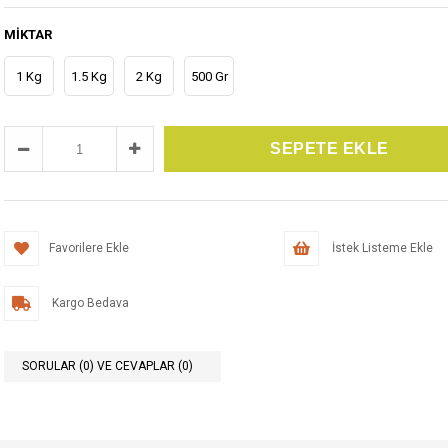
MIKTAR
1 Kg
1.5 Kg
2 Kg
500 Gr
Favorilere Ekle
İstek Listeme Ekle
Kargo Bedava
SORULAR (0) VE CEVAPLAR (0)