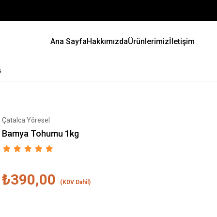
Ana Sayfa
Hakkımızda
Ürünlerimiz
İletişim
G
Çatalca Yöresel
Bamya Tohumu 1kg
₺390,00
(KDV Dahil)