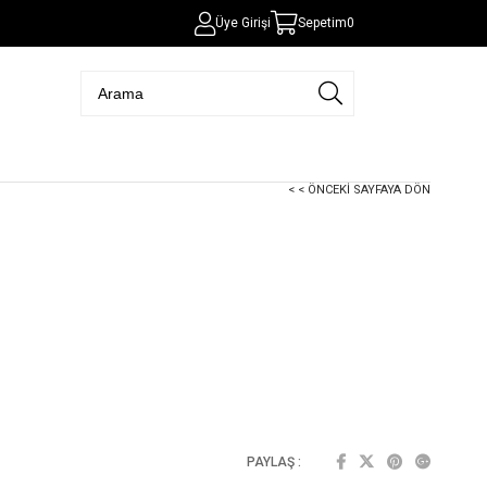
Üye Girişi
Sepetim
0
< < ÖNCEKI SAYFAYA DÖN
PAYLAŞ :