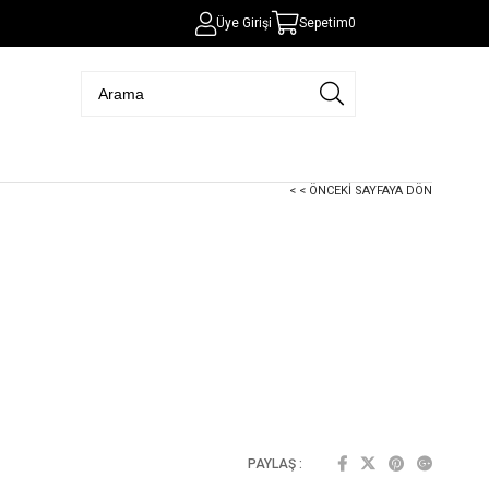
Üye Girişi
Sepetim
0
< < ÖNCEKI SAYFAYA DÖN
PAYLAŞ :