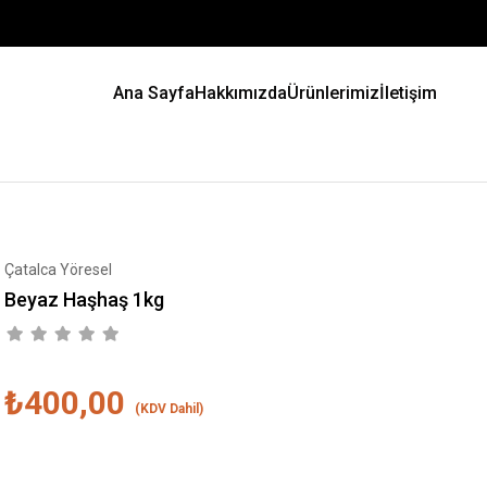
Ana Sayfa
Hakkımızda
Ürünlerimiz
İletişim
Çatalca Yöresel
Beyaz Haşhaş 1kg
₺400,00
(KDV Dahil)