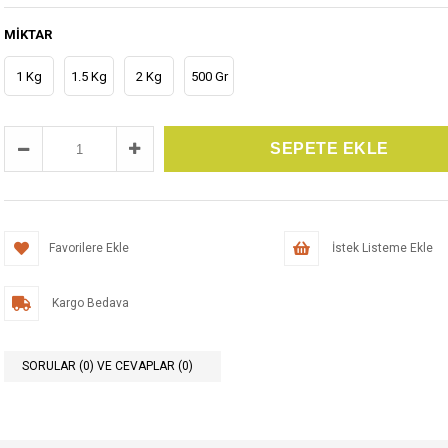
MIKTAR
1 Kg
1.5 Kg
2 Kg
500 Gr
Favorilere Ekle
İstek Listeme Ekle
Kargo Bedava
SORULAR (0) VE CEVAPLAR (0)