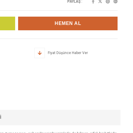
PAYLAŞ :
Fiyat Düşünce Haber Ver
I