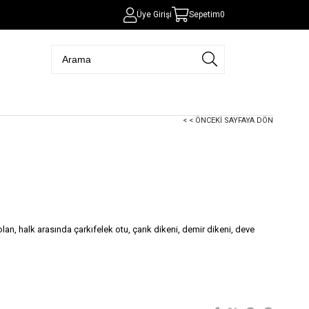
Üye Girişi
Sepetim
0
< < ÖNCEKI SAYFAYA DÖN
an, halk arasında çarkıfelek otu, çarık dikeni, demir dikeni, deve