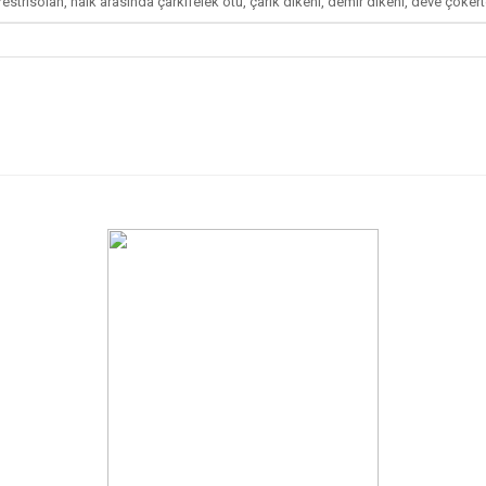
risolan, halk arasında çarkıfelek otu, çarık dikeni, demir dikeni, deve çökerten,