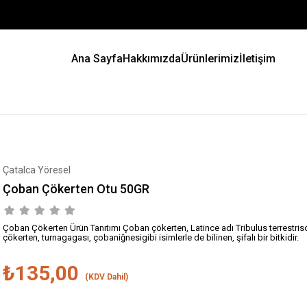
Ana Sayfa
Hakkımızda
Ürünlerimiz
İletişim
Çatalca Yöresel
Çoban Çökerten Otu 50GR
Çoban Çökerten Ürün Tanıtımı Çoban çökerten, Latince adı Tribulus terrestrisol
çökerten, turnagagası, çobaniğnesigibi isimlerle de bilinen, şifalı bir bitkidir.
₺135,00
(KDV Dahil)