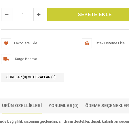
Favorilere Ekle
İstek Listeme Ekle
Kargo Bedava
SORULAR (0) VE CEVAPLAR (0)
ÜRÜN ÖZELLIKLERI
YORUMLAR
(0)
ÖDEME SEÇENEKLER
de bağışıklık sistemini güçlendirir, sindirimi destekler, düşük kalorili bir seçene