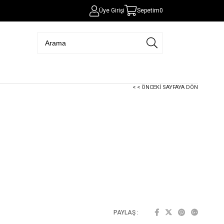
Üye Girişi
Sepetim
0
< < ÖNCEKI SAYFAYA DÖN
PAYLAŞ :