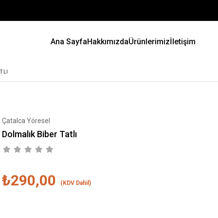
Ana Sayfa
Hakkımızda
Ürünlerimiz
İletişim
TLI
Çatalca Yöresel
Dolmalık Biber Tatlı
₺290,00
(KDV Dahil)