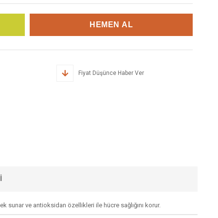
Fiyat Düşünce Haber Ver
I
k sunar ve antioksidan özellikleri ile hücre sağlığını korur.