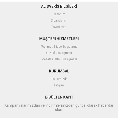
ALIŞVERİŞ BİLGİLERİ
Hesabım
Siparişlerim
Favorilerim
MÜŞTERİ HİZMETLERİ
Teslimat & İade Sorgulama
Gizlilik Sözleşmesi
Mesafeli Satış Sözleşmesi
KURUMSAL
Hakkımızda
İletişim
E-BÜLTEN KAYIT
Kampanyalarımızdan ve indirimlerimizden güncel olarak haberdar
olun.