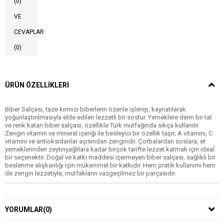
(0)
VE
CEVAPLAR
(0)
ÜRÜN ÖZELLIKLERI
Biber Salçası, taze kırmızı biberlerin özenle işlenip, kaynatılarak
yoğunlaştırılmasıyla elde edilen lezzetli bir sostur. Yemeklere derin bir tat
ve renk katan biber salçası, özellikle Türk mutfağında sıkça kullanılır.
Zengin vitamin ve mineral içeriği ile besleyici bir özellik taşır; A vitamini, C
vitamini ve antioksidanlar açısından zengindir. Çorbalardan soslara, et
yemeklerinden zeytinyağlılara kadar birçok tarifte lezzet katmak için ideal
bir seçenektir. Doğal ve katkı maddesi içermeyen biber salçası, sağlıklı bir
beslenme alışkanlığı için mükemmel bir katkıdır. Hem pratik kullanımı hem
de zengin lezzetiyle, mutfakların vazgeçilmez bir parçasıdır.
YORUMLAR
(0)