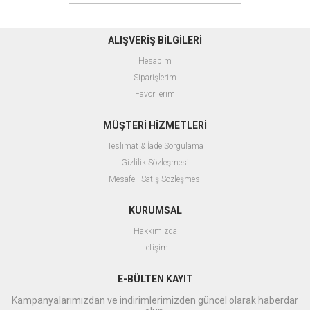
ALIŞVERİŞ BİLGİLERİ
Hesabım
Siparişlerim
Favorilerim
MÜŞTERİ HİZMETLERİ
Teslimat & İade Sorgulama
Gizlilik Sözleşmesi
Mesafeli Satış Sözleşmesi
KURUMSAL
Hakkımızda
İletişim
E-BÜLTEN KAYIT
Kampanyalarımızdan ve indirimlerimizden güncel olarak haberdar