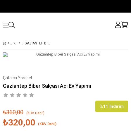
GAZIANTEP BIBER SALÇASI ACI EV YAPIMI
Çatalca Yöresel
Gaziantep Biber Salçası Acı Ev Yapımı
%
11
İndirim
₺360,00
(KDV Dahil)
₺320,00
(KDV Dahil)