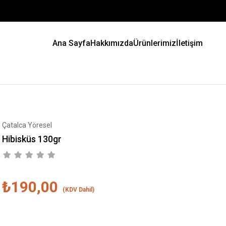
Ana Sayfa
Hakkımızda
Ürünlerimiz
İletişim
Çatalca Yöresel
Hibisküs 130gr
₺190,00
(KDV Dahil)