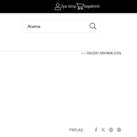
Üye Girişi
Sepetim
0
< < ÖNCEKI SAYFAYA DÖN
PAYLAŞ :