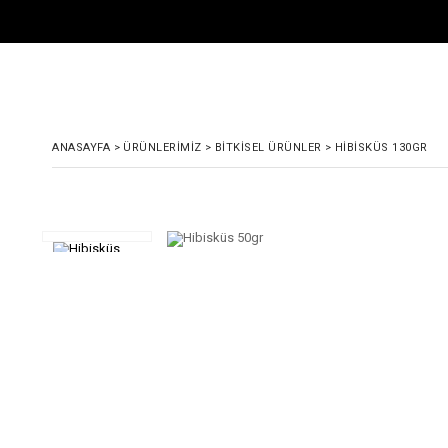
ANASAYFA
>
ÜRÜNLERIMIZ
>
BITKISEL ÜRÜNLER
>
HIBISKÜS 130GR