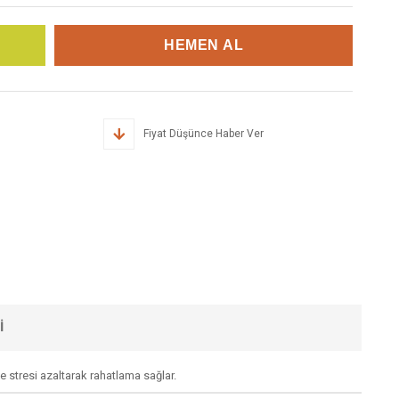
Fiyat Düşünce Haber Ver
I
 ve stresi azaltarak rahatlama sağlar.