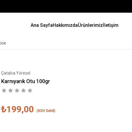
Ana Sayfa
Hakkımızda
Ürünlerimiz
İletişim
00GR
Çatalca Yöresel
Karnıyarık Otu 100gr
₺199,00
(KDV Dahil)