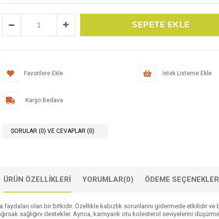
Favorilere Ekle
İstek Listeme Ekle
Kargo Bedava
SORULAR (0) VE CEVAPLAR (0)
ÜRÜN ÖZELLIKLERI
YORUMLAR
(0)
ÖDEME SEÇENEKLER
na faydaları olan bir bitkidir. Özellikle kabızlık sorunlarını gidermede etkilidir ve
ağırsak sağlığını destekler. Ayrıca, karnıyarık otu kolesterol seviyelerini düşür