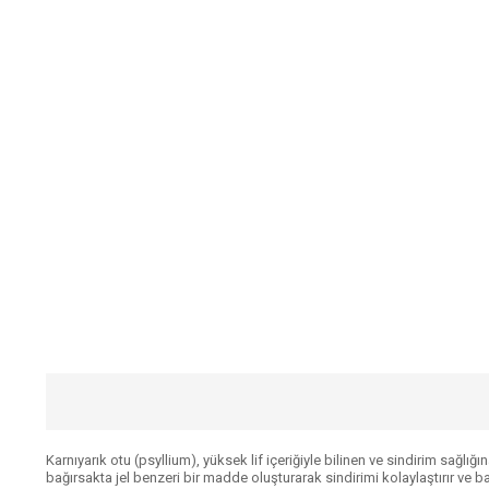
Karnıyarık otu (psyllium), yüksek lif içeriğiyle bilinen ve sindirim sağlığı
bağırsakta jel benzeri bir madde oluşturarak sindirimi kolaylaştırır ve b