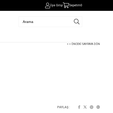
Üye Girişi
Sepetim
0
< < ÖNCEKI SAYFAYA DÖN
PAYLAŞ :