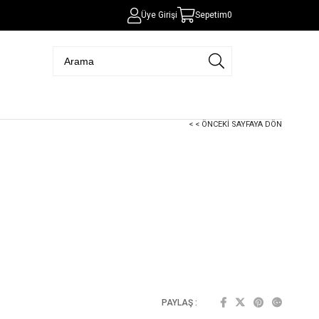
Üye Girişi
Sepetim
0
< < ÖNCEKI SAYFAYA DÖN
PAYLAŞ :