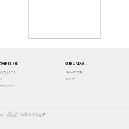
ZMETLERİ
KURUMSAL
 Sorgulama
Hakkımızda
esi
İletişim
Sözleşmesi
-