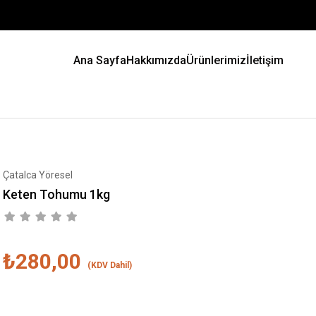
Ana Sayfa
Hakkımızda
Ürünlerimiz
İletişim
Çatalca Yöresel
Keten Tohumu 1kg
₺280,00
(KDV Dahil)