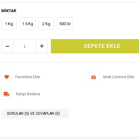
MIKTAR
1 Kg
1.5 Kg
2 Kg
500 Gr
Favorilere Ekle
İstek Listeme Ekle
Kargo Bedava
SORULAR (0) VE CEVAPLAR (0)