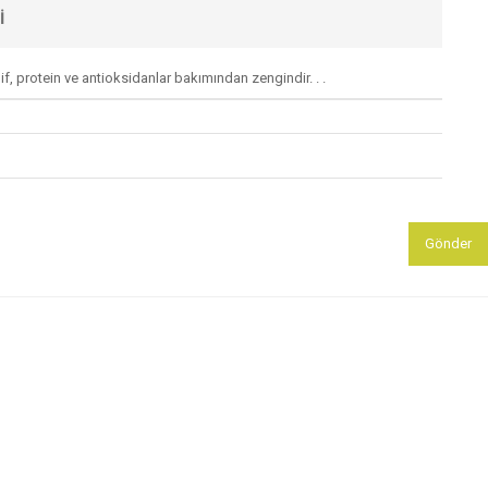
I
lif, protein ve antioksidanlar bakımından zengindir. . .
Gönder