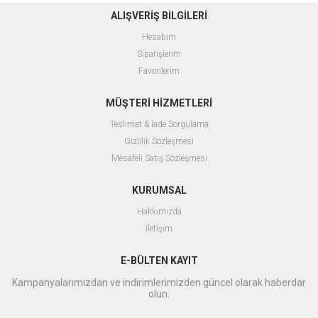
ALIŞVERİŞ BİLGİLERİ
Hesabım
Siparişlerim
Favorilerim
MÜŞTERİ HİZMETLERİ
Teslimat & İade Sorgulama
Gizlilik Sözleşmesi
Mesafeli Satış Sözleşmesi
KURUMSAL
Hakkımızda
İletişim
E-BÜLTEN KAYIT
Kampanyalarımızdan ve indirimlerimizden güncel olarak haberdar
olun.