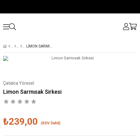
LIMON SARMISAK SIRKESI
Çatalca Yöresel
Limon Sarmısak Sirkesi
₺239,00
(KDV Dahil)