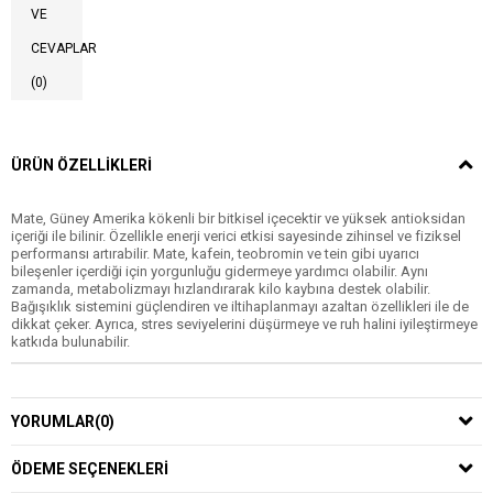
VE
CEVAPLAR
(0)
ÜRÜN ÖZELLIKLERI
Mate, Güney Amerika kökenli bir bitkisel içecektir ve yüksek antioksidan
içeriği ile bilinir. Özellikle enerji verici etkisi sayesinde zihinsel ve fiziksel
performansı artırabilir. Mate, kafein, teobromin ve tein gibi uyarıcı
bileşenler içerdiği için yorgunluğu gidermeye yardımcı olabilir. Aynı
zamanda, metabolizmayı hızlandırarak kilo kaybına destek olabilir.
Bağışıklık sistemini güçlendiren ve iltihaplanmayı azaltan özellikleri ile de
dikkat çeker. Ayrıca, stres seviyelerini düşürmeye ve ruh halini iyileştirmeye
katkıda bulunabilir.
YORUMLAR
(0)
ÖDEME SEÇENEKLERI