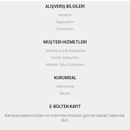
ALIŞVERİŞ BİLGİLERİ
Hesabım
Siparişlerim
Favorilerim
MÜŞTERİ HİZMETLERİ
Teslimat & İade Sorgulama
Gizlilik Sözleşmesi
Mesafeli Satış Sözleşmesi
KURUMSAL
Hakkımızda
İletişim
E-BÜLTEN KAYIT
Kampanyalarımızdan ve indirimlerimizden güncel olarak haberdar
olun.