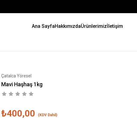
Ana Sayfa
Hakkımızda
Ürünlerimiz
İletişim
Çatalca Yöresel
Mavi Haşhaş 1kg
₺400,00
(KDV Dahil)