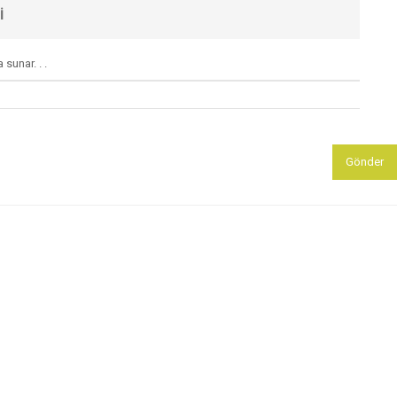
I
sunar. . .
Gönder