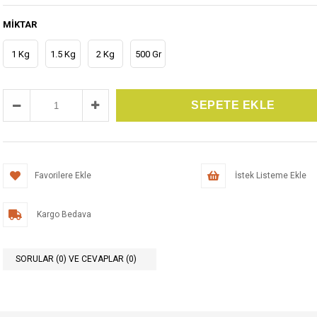
MIKTAR
1 Kg
1.5 Kg
2 Kg
500 Gr
Favorilere Ekle
İstek Listeme Ekle
Kargo Bedava
SORULAR (0) VE CEVAPLAR (0)