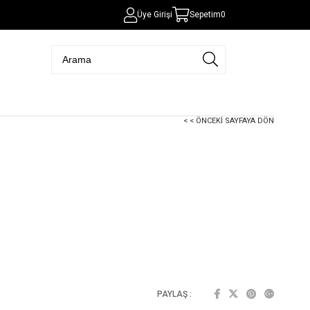
Üye Girişi
Sepetim
0
< < ÖNCEKI SAYFAYA DÖN
PAYLAŞ :