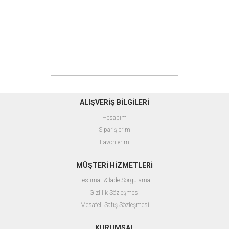
ALIŞVERİŞ BİLGİLERİ
Hesabım
Siparişlerim
Favorilerim
MÜŞTERİ HİZMETLERİ
Teslimat & İade Sorgulama
Gizlilik Sözleşmesi
Mesafeli Satış Sözleşmesi
KURUMSAL