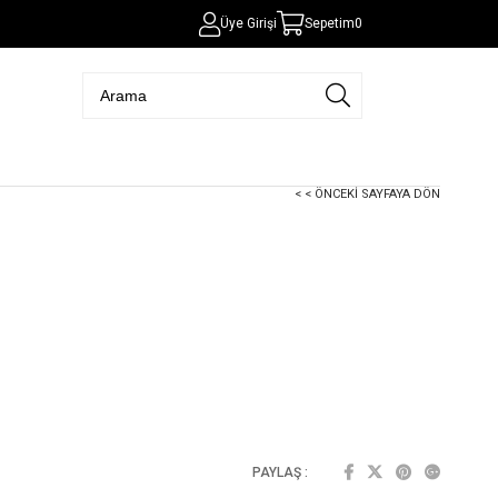
Üye Girişi
Sepetim
0
< < ÖNCEKI SAYFAYA DÖN
PAYLAŞ :