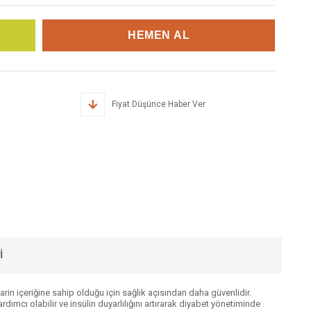
Fiyat Düşünce Haber Ver
I
marin içeriğine sahip olduğu için sağlık açısından daha güvenlidir.
dımcı olabilir ve insülin duyarlılığını artırarak diyabet yönetiminde