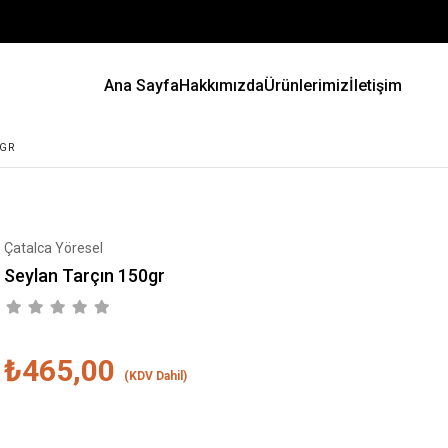
Ana Sayfa
Hakkımızda
Ürünlerimiz
İletişim
0GR
Çatalca Yöresel
Seylan Tarçın 150gr
₺465,00
(KDV Dahil)