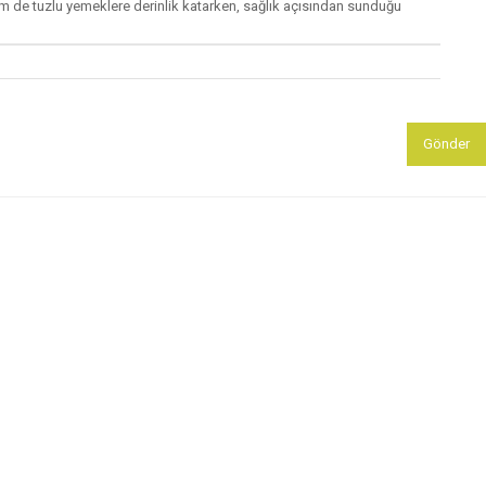
ı hem de tuzlu yemeklere derinlik katarken, sağlık açısından sunduğu
Gönder