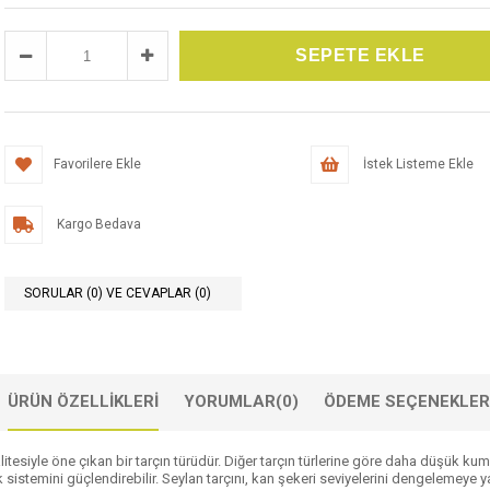
Favorilere Ekle
İstek Listeme Ekle
Kargo Bedava
SORULAR (0) VE CEVAPLAR (0)
ÜRÜN ÖZELLIKLERI
YORUMLAR
(0)
ÖDEME SEÇENEKLER
litesiyle öne çıkan bir tarçın türüdür. Diğer tarçın türlerine göre daha düşük ku
 sistemini güçlendirebilir. Seylan tarçını, kan şekeri seviyelerini dengelemeye yar