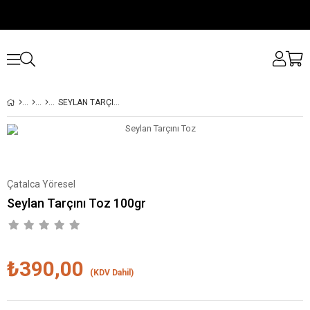
SEYLAN TARÇINI TOZ 100GR
Çatalca Yöresel
Seylan Tarçını Toz 100gr
₺390,00
(KDV Dahil)