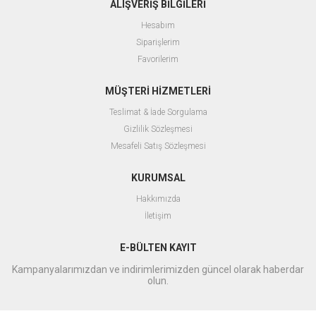
ALIŞVERİŞ BİLGİLERİ
Hesabım
Siparişlerim
Favorilerim
MÜŞTERİ HİZMETLERİ
Teslimat & İade Sorgulama
Gizlilik Sözleşmesi
Mesafeli Satış Sözleşmesi
KURUMSAL
Hakkımızda
İletişim
E-BÜLTEN KAYIT
Kampanyalarımızdan ve indirimlerimizden güncel olarak haberdar
olun.