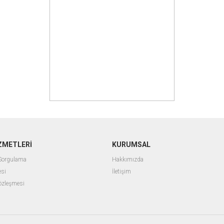
ZMETLERİ
KURUMSAL
 Sorgulama
Hakkımızda
esi
İletişim
Sözleşmesi