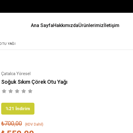
Ana Sayfa
Hakkımızda
Ürünlerimiz
İletişim
OTU YAĞI
Çatalca Yöresel
Soğuk Sıkım Çörek Otu Yağı
%
21
İndirim
₺700,00
(KDV Dahil)