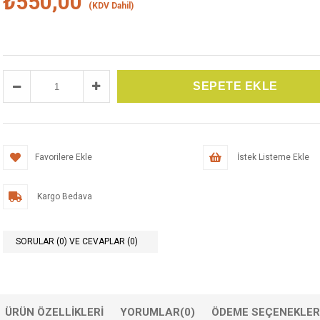
₺550,00
(KDV Dahil)
Favorilere Ekle
İstek Listeme Ekle
Kargo Bedava
SORULAR (0) VE CEVAPLAR (0)
ÜRÜN ÖZELLIKLERI
YORUMLAR
(0)
ÖDEME SEÇENEKLER