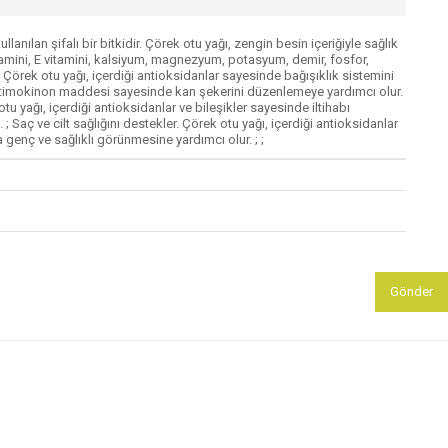
nılan şifalı bir bitkidir. Çörek otu yağı, zengin besin içeriğiyle sağlık
 vitamini, E vitamini, kalsiyum, magnezyum, potasyum, demir, fosfor,
 . Çörek otu yağı, içerdiği antioksidanlar sayesinde bağışıklık sistemini
rdiği timokinon maddesi sayesinde kan şekerini düzenlemeye yardımcı olur.
tu yağı, içerdiği antioksidanlar ve bileşikler sayesinde iltihabı
 ; Saç ve cilt sağlığını destekler. Çörek otu yağı, içerdiği antioksidanlar
genç ve sağlıklı görünmesine yardımcı olur. ; ;
Gönder