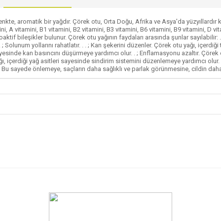
e, aromatik bir yağdır. Çörek otu, Orta Doğu, Afrika ve Asya'da yüzyıllardır kulla
ini, A vitamini, B1 vitamini, B2 vitamini, B3 vitamini, B6 vitamini, B9 vitamini, D
aktif bileşikler bulunur. Çörek otu yağının faydaları arasında şunlar sayılabilir:
; Solunum yollarını rahatlatır. . . ; Kan şekerini düzenler. Çörek otu yağı, içe
 sayesinde kan basıncını düşürmeye yardımcı olur. . ; Enflamasyonu azaltır. Çörek o
ağı, içerdiği yağ asitleri sayesinde sindirim sistemini düzenlemeye yardımcı olur. .
. Bu sayede önlemeye, saçların daha sağlıklı ve parlak görünmesine, cildin daha 