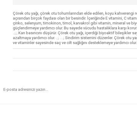
Çörek otu yağı, çörek otu tohumlarından elde edilen, koyu kahverengi renkt
açısından birçok faydası olan bir besindir. İçeriğinde E vitamini, C vitam
çinko, selenyum, timokinon, timol, karvakrol gibi vitamin, mineral ve biyo
güçlendirmeye yardımcı olur. Bu sayede vücudu hastalıklara karşı korur. 
. ; ; Kan basıncını düşürür. Çörek otu yağı, içerdiği biyoaktif bileşikler
azaltmaya yardımcı olur. . ; . . ; Sindirim sistemini düzenler. Çörek otu y
ve vitaminler sayesinde saç ve cilt sağlığını desteklemeye yardımcı olur