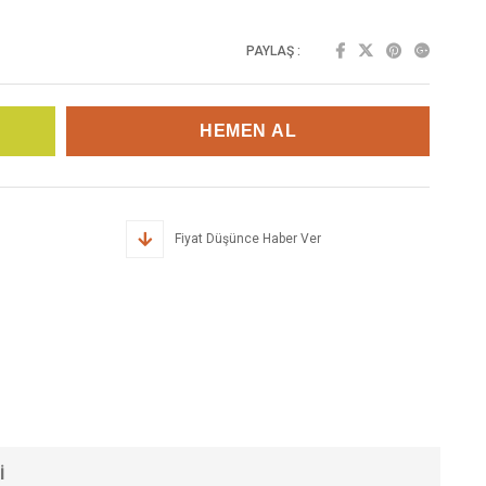
PAYLAŞ :
Fiyat Düşünce Haber Ver
I