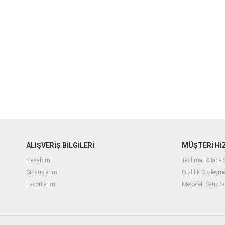
ALIŞVERİŞ BİLGİLERİ
MÜŞTERİ Hİ
Hesabım
Teslimat & İade
Siparişlerim
Gizlilik Sözleşm
Favorilerim
Mesafeli Satış 