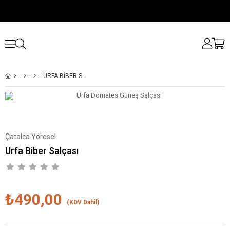
URFA BIBER SALÇASI
Çatalca Yöresel
Urfa Biber Salçası
₺490,00
(KDV Dahil)