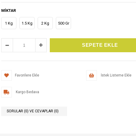
MIKTAR
1 Kg
1.5 Kg
2 Kg
500 Gr
Favorilere Ekle
İstek Listeme Ekle
Kargo Bedava
SORULAR (0) VE CEVAPLAR (0)