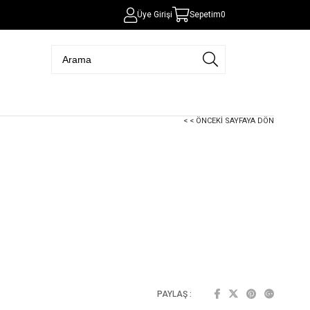
Üye Girişi
Sepetim
0
< < ÖNCEKI SAYFAYA DÖN
PAYLAŞ :