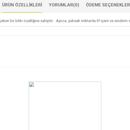
ÜRÜN ÖZELLIKLERI
YORUMLAR
(0)
ÖDEME SEÇENEKLER
ken bir bitki özelliğine sahiptir. . Ayrıca, yüksek miktarda lif içerir ve sindirim s