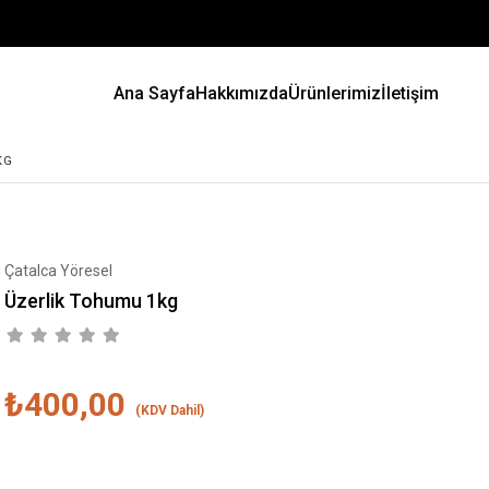
Ana Sayfa
Hakkımızda
Ürünlerimiz
İletişim
KG
Çatalca Yöresel
Üzerlik Tohumu 1kg
₺400,00
(KDV Dahil)