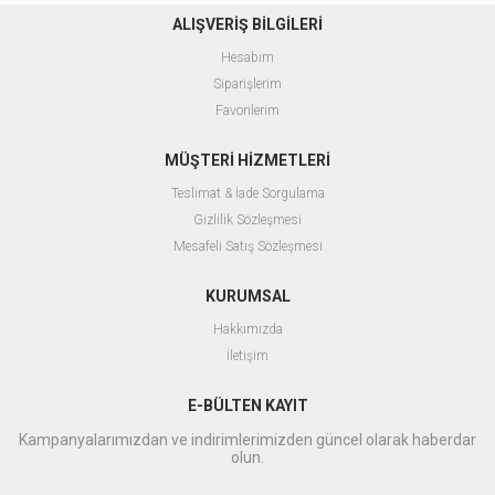
ALIŞVERİŞ BİLGİLERİ
Hesabım
Siparişlerim
Favorilerim
MÜŞTERİ HİZMETLERİ
Teslimat & İade Sorgulama
Gizlilik Sözleşmesi
Mesafeli Satış Sözleşmesi
KURUMSAL
Hakkımızda
İletişim
E-BÜLTEN KAYIT
Kampanyalarımızdan ve indirimlerimizden güncel olarak haberdar
olun.